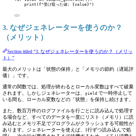
print
(
f
"受け取った値: 
{value}
"
)
3. なぜジェネレーターを使うのか？
（メリット）
Section titled “3. なぜジェネレーターを使うのか？（メリッ
ト）”
最大のメリットは「状態の保持」と「メモリの節約（遅延評
価）」です。
通常の関数では、処理が終わるとローカル変数はすべて破棄
されます。しかしジェネレーターは、
で一時停止して
yield
いる間も、ローカル変数などの「状態」を保持し続けます。
また、数百万件のログファイルを行ごとに読み込んで処理す
る場合など、すべてのデータを一度にリスト（メモリ）に読
み込むとメモリ不足でプログラムがクラッシュする可能性が
あります。ジェネレーターを使えば、1行ずつ読み込んで処