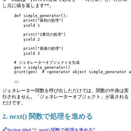
し元に値を返します**。
def
simple_generator
()
:
print
(
"
最初の処理
"
)
yield
1
print
(
"
2番目の処理
"
)
yield
2
print
(
"
最後の処理
"
)
yield
3
# ジェネレーターオブジェクトを生成
gen 
=
simple_generator
()
print
(
gen
)  
# <generator object simple_generator a
ジェネレーター関数を呼び出しただけでは、関数の中身は実
行されません。「ジェネレーターオブジェクト」が返される
だけです。
2. next() 関数で処理を進める
Section titled “2. next() 関数で処理を進める”