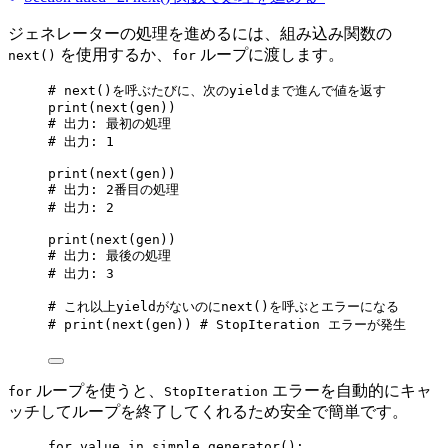
ジェネレーターの処理を進めるには、組み込み関数の
を使用するか、
ループに渡します。
next()
for
# next()を呼ぶたびに、次のyieldまで進んで値を返す
print
(
next
(
gen
))
# 出力: 最初の処理
# 出力: 1
print
(
next
(
gen
))
# 出力: 2番目の処理
# 出力: 2
print
(
next
(
gen
))
# 出力: 最後の処理
# 出力: 3
# これ以上yieldがないのにnext()を呼ぶとエラーになる
# print(next(gen)) # StopIteration エラーが発生
ループを使うと、
エラーを自動的にキャ
for
StopIteration
ッチしてループを終了してくれるため安全で簡単です。
for
 value 
in
simple_generator
():