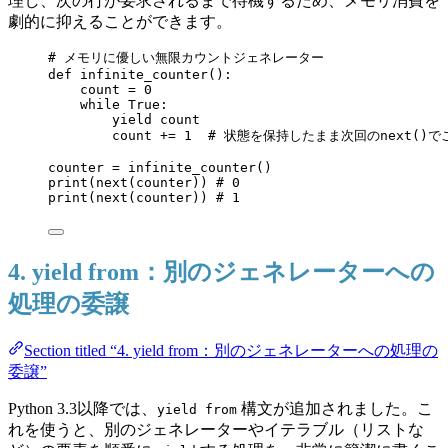
理し、次の行が要求されるまで待機するため、メモリ消費を
劇的に抑えることができます。
# メモリに優しい無限カウントジェネレーター
def
infinite_counter
()
:
count 
=
0
while
True
:
yield
 count
count 
+=
1
# 状態を保持したまま次回のnext()
counter 
=
infinite_counter
()
print
(
next
(
counter
)) 
# 0
print
(
next
(
counter
)) 
# 1
4. yield from：別のジェネレーターへの
処理の委譲
Section titled “4. yield from：別のジェネレーターへの処理の
委譲”
Python 3.3以降では、
構文が追加されました。こ
yield from
れを使うと、別のジェネレーターやイテラブル（リストな