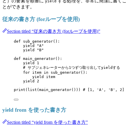
ど）の要素を順番に
する処理を、非常に簡潔に書くこ
yield
とができます。
従来の書き方 (forループを使用)
Section titled “従来の書き方 (forループを使用)”
def
sub_generator
()
:
yield
"
A
"
yield
"
B
"
def
main_generator
()
:
yield
1
# サブジェネレーターから1つずつ取り出してyieldする
for
 item 
in
sub_generator
():
yield
 item
yield
2
print
(
list
(
main_generator
())) 
# [1, 'A', 'B', 2]
yield from を使った書き方
Section titled “yield from を使った書き方”