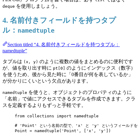
を使用しましょう。
deque
4. 名前付きフィールドを持つタプ
ル：
namedtuple
Section titled “4. 名前付きフィールドを持つタプル：
namedtuple”
タプルは
のように複数の値をまとめるのに便利です
(x, y)
が、値を取り出す時に
のようにインデックス（数字）
pt[0]
を使うため、後から見た時に「0番目が何を表しているか」
が分かりにくいという欠点があります。
を使うと、オブジェクトのプロパティのように
namedtuple
「名前」で値にアクセスできるタプルを作成できます。クラ
スを定義するよりもずっと手軽です。
from
 collections 
import
 namedtuple
# 'Point' という名前の型で、'x' と 'y' というフィールドを持
Point 
=
namedtuple
(
'
Point
'
,
[
'
x
'
, 
'
y
'
]
)