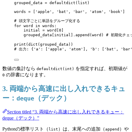
grouped_data 
=
defaultdict
(
list
)
words 
=
[
'
apple
'
, 
'
bat
'
, 
'
bar
'
, 
'
atom
'
, 
'
book
'
]
# 頭文字ごとに単語をグループ化する
for
 word 
in
 words:
initial 
=
 word[
0
]
grouped_data[initial].
append
(
word
) 
# 初期化チェ
print
(
dict
(
grouped_data
))
# 出力: {'a': ['apple', 'atom'], 'b': ['bat', 'bar
数値の集計なら
を指定すれば、初期値が
defaultdict(int)
の辞書になります。
0
3. 両端から高速に出し入れできるキュ
ー：
（デック）
deque
Section titled “3. 両端から高速に出し入れできるキュー：
deque（デック）”
Pythonの標準リスト（
）は、末尾への追加（
）や
list
append