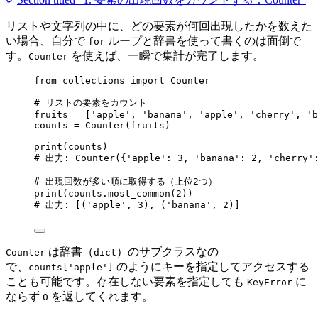
リストや文字列の中に、どの要素が何回出現したかを数えた
い場合、自分で
ループと辞書を使って書くのは面倒で
for
す。
を使えば、一瞬で集計が完了します。
Counter
from
 collections 
import
 Counter
# リストの要素をカウント
fruits 
=
[
'
apple
'
, 
'
banana
'
, 
'
apple
'
, 
'
cherry
'
, 
'
b
counts 
=
Counter
(
fruits
)
print
(
counts
)
# 出力: Counter({'apple': 3, 'banana': 2, 'cherry'
# 出現回数が多い順に取得する（上位2つ）
print
(
counts.
most_common
(
2
))
# 出力: [('apple', 3), ('banana', 2)]
は辞書（
）のサブクラスなの
Counter
dict
で、
のようにキーを指定してアクセスする
counts['apple']
ことも可能です。存在しない要素を指定しても
に
KeyError
ならず
を返してくれます。
0