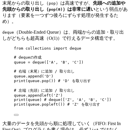
末尾からの取り出し（
）は高速ですが、
先頭への追加や
pop
先頭からの取り出し（
）は非常に遅い
という弱点があ
pop(0)
ります（要素を一つずつ後ろにずらす処理が発生するた
め）。
（Double-Ended Queue）は、両端からの追加・取り出
deque
しがどちらも超高速（O(1)）で行えるデータ構造です。
from
 collections 
import
 deque
# dequeの作成
queue 
=
deque
(
[
'
A
'
, 
'
B
'
, 
'
C
'
]
)
# 右端（末尾）に追加 / 取り出し
queue.
append
(
'
D
'
)
print
(
queue.
pop
()) 
# 'D' を取り出す
# 左端（先頭）に追加 / 取り出し
queue.
appendleft
(
'
Z
'
)
print
(
queue
) 
# deque(['Z', 'A', 'B', 'C'])
print
(
queue.
popleft
()) 
# 'Z' を取り出す
大量のデータを先頭から順に処理していく（FIFO: First In
First Out）プログラムを書く場合は、必ず
ではなく
list