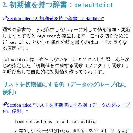
2. 初期値を持つ辞書：
defaultdict
Section titled “2. 初期値を持つ辞書：defaultdict”
通常の辞書で、まだ存在しないキーに対して値を追加・更新
しようとすると
が発生します。これを防ぐために
KeyError
といった条件分岐を書くのはコードが長くな
if key in d:
る原因です。
は、存在しないキーにアクセスした際、あらか
defaultdict
じめ指定した「初期値を生成する関数（ファクトリ関数）」
を呼び出して自動的に初期値を作ってくれます。
リストを初期値にする例（データのグループ化に
便利）
Section titled “リストを初期値にする例（データのグループ
化に便利）”
from
 collections 
import
 defaultdict
# 存在しないキーが呼ばれたら、自動的に空のリスト [] を返す