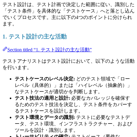
テスト設計は、テスト計画で決定した範囲に従い、識別した
「テスト条件」を具体的な「テストケース」へと落とし込ん
でいくプロセスです。主に以下の4つのポイントに分けられ
ます。
1. テスト設計の主な活動
Section titled “1. テスト設計の主な活動”
テストアナリストはテスト設計において、以下のような活動
を行います。
テストケースのレベル決定:
どのテスト領域で「ロー
レベル（具体的）」または「ハイレベル（抽象的）」
なテストケースが適切かを判断します。
テスト技法の適用と設計:
必要なカバレッジを確保す
るためのテスト技法を決定し、テスト条件をカバーす
るテストケースを設計します。
テスト環境とデータの識別:
テストに必要なテストデ
ータ、テスト環境、インフラストラクチャー、および
ツールを設計・識別します。
トレーサビリティの確立:
テストベース（要件な