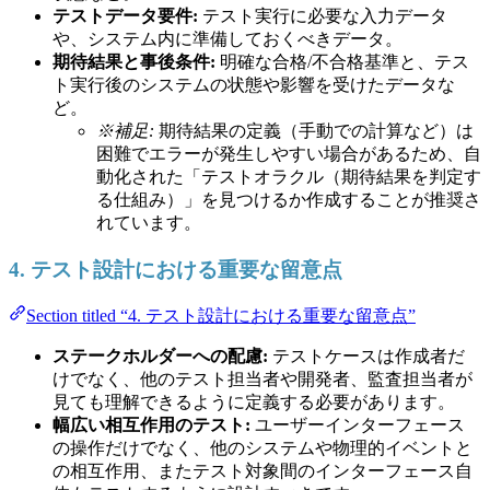
テストデータ要件:
テスト実行に必要な入力データ
や、システム内に準備しておくべきデータ。
期待結果と事後条件:
明確な合格/不合格基準と、テス
ト実行後のシステムの状態や影響を受けたデータな
ど。
※補足:
期待結果の定義（手動での計算など）は
困難でエラーが発生しやすい場合があるため、自
動化された「テストオラクル（期待結果を判定す
る仕組み）」を見つけるか作成することが推奨さ
れています。
4. テスト設計における重要な留意点
Section titled “4. テスト設計における重要な留意点”
ステークホルダーへの配慮:
テストケースは作成者だ
けでなく、他のテスト担当者や開発者、監査担当者が
見ても理解できるように定義する必要があります。
幅広い相互作用のテスト:
ユーザーインターフェース
の操作だけでなく、他のシステムや物理的イベントと
の相互作用、またテスト対象間のインターフェース自