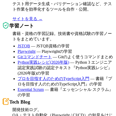
テスト用データ生成・バリデーション確認など、テス
ト作業を効率化するツールを自作・公開。
サイトを見る →
学習ノート
書籍・資格の学習記録。技術書や資格試験の学習ノー
トをまとめています。
JSTQB
— JSTQB資格の学習
Playwright
— Playwrightの学習
Gitコマンドチート
— Gitのよく使うコマンドまとめ
Python実践レシピ(2026年版)
— Python 3 エンジニア
認定実践試験の認定テキスト『Python実践レシピ』
(2026年版)の学習
プロを目指す人のためのTypeScript入門
— 書籍『プ
ロを目指す人のためのTypeScript入門』の学習
Essential Scrum
— 書籍『エッセンシャル スクラム』
の学習
Tech Blog
開発技術ログ。
QA・テスト自動化（Playwright / CI/CD）の知見をはじ