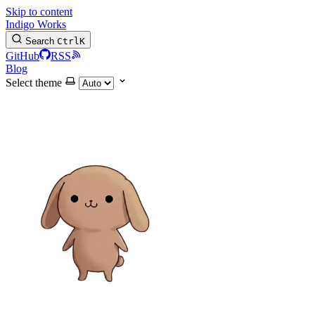
Skip to content
Indigo Works
Search
Ctrl
K
GitHub
RSS
Blog
Select theme