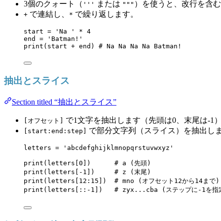
3個のクォート（
または
）を使うと、改行を含む
'''
"""
で連結し、
で繰り返します。
+
*
start 
=
'
Na 
'
*
4
end 
=
'
Batman!
'
print
(
start 
+
 end
) 
# Na Na Na Na Batman!
抽出とスライス
Section titled “抽出とスライス”
で1文字を抽出します（先頭は0、末尾は-1
[オフセット]
で部分文字列（スライス）を抽出し
[start:end:step]
letters 
=
'
abcdefghijklmnopqrstuvwxyz
'
print
(
letters
[
0
])      
# a (先頭)
print
(
letters
[
-
1
])     
# z (末尾)
print
(
letters
[
12
:
15
])  
# mno (オフセット12から14まで)
print
(
letters
[
::
-
1
])   
# zyx...cba (ステップに-1