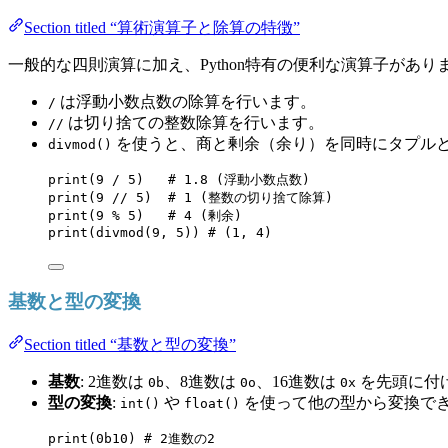
Section titled “算術演算子と除算の特徴”
一般的な四則演算に加え、Python特有の便利な演算子があり
は浮動小数点数の除算を行います。
/
は切り捨ての整数除算を行います。
//
を使うと、商と剰余（余り）を同時にタプル
divmod()
print
(
9
/
5
)   
# 1.8 (浮動小数点数)
print
(
9
//
5
)  
# 1 (整数の切り捨て除算)
print
(
9
%
5
)   
# 4 (剰余)
print
(
divmod
(
9
,
5
)) 
# (1, 4)
基数と型の変換
Section titled “基数と型の変換”
基数
: 2進数は
、8進数は
、16進数は
を先頭に付
0b
0o
0x
型の変換
:
や
を使って他の型から変換で
int()
float()
print
(
0b
10
) 
# 2進数の2