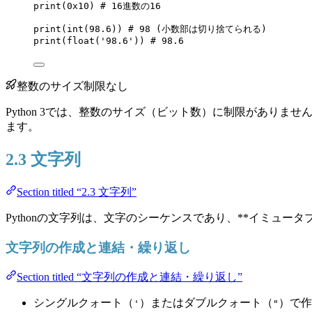
print
(
0x
10
) 
# 16進数の16
print
(
int
(
98.6
)) 
# 98 (小数部は切り捨てられる)
print
(
float
(
'
98.6
'
)) 
# 98.6
整数のサイズ制限なし
Python 3では、整数のサイズ（ビット数）に制限があり
ます。
2.3 文字列
Section titled “2.3 文字列”
Pythonの文字列は、文字のシーケンスであり、**イミュー
文字列の作成と連結・繰り返し
Section titled “文字列の作成と連結・繰り返し”
シングルクォート（
）またはダブルクォート（
）で作
'
"