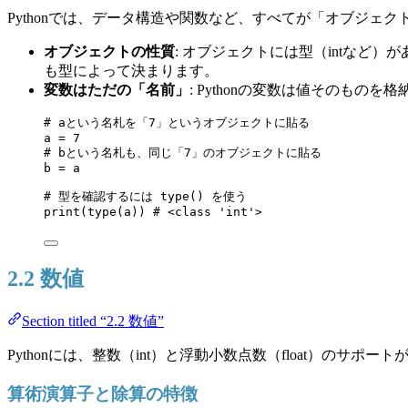
Pythonでは、データ構造や関数など、すべてが「オブジェ
オブジェクトの性質
: オブジェクトには型（intな
も型によって決まります。
変数はただの「名前」
: Pythonの変数は値そのも
# aという名札を「7」というオブジェクトに貼る
a 
=
7
# bという名札も、同じ「7」のオブジェクトに貼る
b 
=
 a
# 型を確認するには type() を使う
print
(
type
(
a
)) 
# <class 'int'>
2.2 数値
Section titled “2.2 数値”
Pythonには、整数（int）と浮動小数点数（float）のサポ
算術演算子と除算の特徴