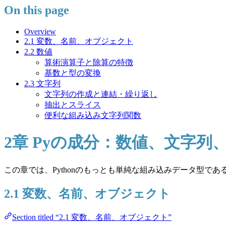
On this page
Overview
2.1 変数、名前、オブジェクト
2.2 数値
算術演算子と除算の特徴
基数と型の変換
2.3 文字列
文字列の作成と連結・繰り返し
抽出とスライス
便利な組み込み文字列関数
2章 Pyの成分：数値、文字列
この章では、Pythonのもっとも単純な組み込みデータ型
2.1 変数、名前、オブジェクト
Section titled “2.1 変数、名前、オブジェクト”