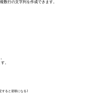
複数行の文字列を作成できます。
）。
ます。
を指定すると逆順になる)