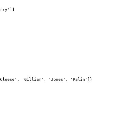
rry']]
Cleese', 'Gilliam', 'Jones', 'Palin']}