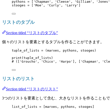
pythons 
=
[
'
Chapman
'
, 
'
Cleese
'
, 
'
Gilliam
'
, 
'
Jones
'
stooges 
=
[
'
Moe
'
, 
'
Curly
'
, 
'
Larry
'
]
リストのタプル
Section titled “リストのタプル”
個々のリストを要素とするタプルを作ることができます。
tuple_of_lists 
=
 (marxes, pythons, stooges)
print
(
tuple_of_lists
)
# (['Groucho', 'Chico', 'Harpo'], ['Chapman', 'Cle
リストのリスト
Section titled “リストのリスト”
3つのリストを要素として含む、大きなリストを作ることも
list_of_lists 
=
[
marxes, pythons, stooges
]