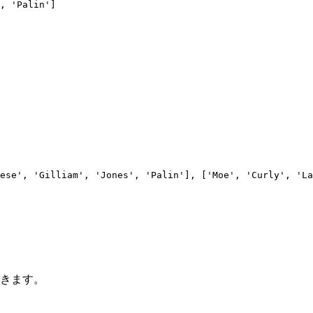
, 
'
Palin
'
]
ese', 'Gilliam', 'Jones', 'Palin'], ['Moe', 'Curly', 'La
できます。