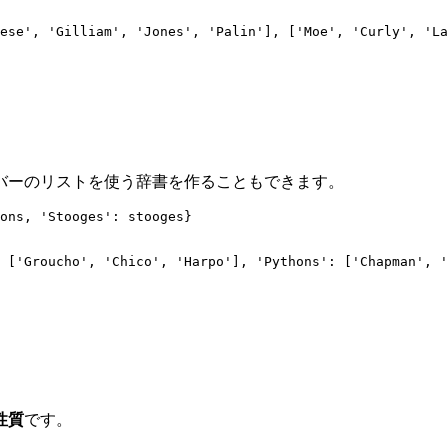
ese', 'Gilliam', 'Jones', 'Palin'], ['Moe', 'Curly', 'La
バーのリストを使う辞書を作ることもできます。
ons, 
'
Stooges
'
: stooges}
 ['Groucho', 'Chico', 'Harpo'], 'Pythons': ['Chapman', '
性質
です。