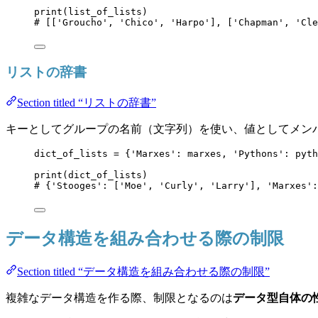
print
(
list_of_lists
)
# [['Groucho', 'Chico', 'Harpo'], ['Chapman', 'Cle
リストの辞書
Section titled “リストの辞書”
キーとしてグループの名前（文字列）を使い、値としてメン
dict_of_lists 
=
 {
'
Marxes
'
: marxes, 
'
Pythons
'
: pyth
print
(
dict_of_lists
)
# {'Stooges': ['Moe', 'Curly', 'Larry'], 'Marxes':
データ構造を組み合わせる際の制限
Section titled “データ構造を組み合わせる際の制限”
複雑なデータ構造を作る際、制限となるのは
データ型自体の