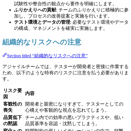
試験性や整合性の観点から要件を明確にします。
ふりかえりへの貢献
: チームのふりかえりに積極的に参
加し、プロセスの改善提案と実施を行います。
テスト環境とデータの管理
: 必要なテスト環境やデータ
の構成、マネジメントを確実に実施します。
組織的なリスクへの注意
Section titled “組織的なリスクへの注意”
アジャイルチームでは、テスターが開発者と密接に作業する
ため、以下のような特有のリスクに注意を払う必要がありま
す。
リスク要
内容
因
客観性の
開発者と親密になりすぎて、テスターとしての
喪失
心構えや客観的な視点を忘れてしまう。
品質低下
チーム内での効率の悪いプラクティスや、低い
の黙認
品質基準を容認・沈黙してしまう。
変化への
時間制約の厳しいイテレーションの中で、頻繁