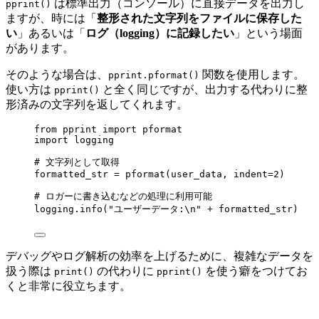
は標準出力（コンソール）に直接データを出力し
pprint()
ますが、時には「
整形された文字列をファイルに保存した
い
」あるいは「
ログ（logging）に記録したい
」という場面
があります。
そのような場合は、
関数を使用します。
pprint.pformat()
使い方は
と全く同じですが、出力する代わりに整
pprint()
形済みの文字列を返してくれます。
from
 pprint 
import
 pformat
import
 logging
# 文字列として取得
formatted_str 
=
pformat
(
user_data
,
indent
=
2
)
# ロガーに書き込むなどの処理に利用可能
logging.
info
(
"
ユーザーデータ:
\n
"
+
 formatted_str
)
デバッグやログ解析の効率を上げるために、複雑なデータを
扱う際は
の代わりに
を使う癖をつけてお
print()
pprint()
くと非常に役立ちます。