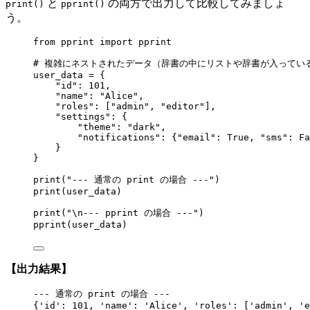
と
の両方で出力して比較してみましょ
print()
pprint()
う。
from
 pprint 
import
 pprint
# 複雑にネストされたデータ（辞書の中にリストや辞書が入ってい
user_data 
=
 {
"
id
"
: 
101
,
"
name
"
: 
"
Alice
"
,
"
roles
"
: 
[
"
admin
"
, 
"
editor
"
]
,
"
settings
"
: {
"
theme
"
: 
"
dark
"
,
"
notifications
"
: {
"
email
"
: 
True
, 
"
sms
"
: 
Fa
}
}
print
(
"
--- 通常の print の場合 ---
"
)
print
(
user_data
)
print
(
"
\n
--- pprint の場合 ---
"
)
pprint
(
user_data
)
【出力結果】
--- 通常の print の場合 ---
{'id': 101, 'name': 'Alice', 'roles': ['admin', 'e