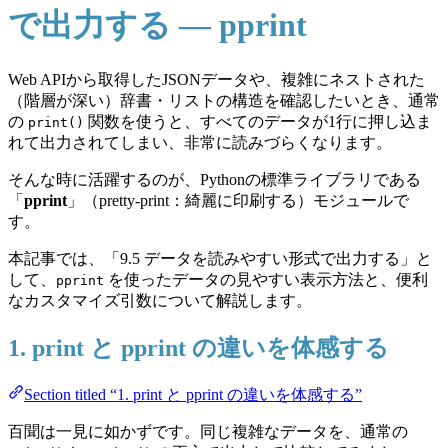
で出力する — pprint
Web APIから取得したJSONデータや、複雑にネストされた
（階層が深い）辞書・リストの構造を確認したいとき、通常
の
関数を使うと、すべてのデータが1行に押し込ま
print()
れて出力されてしまい、非常に読みづらくなります。
そんな時に活躍するのが、Pythonの標準ライブラリである
「
pprint
」（pretty-print：綺麗に印刷する）モジュールで
す。
本記事では、「9.5 データを読みやすい形式で出力する」と
して、
を使ったデータの見やすい表示方法と、便利
pprint
なカスタマイズ引数について解説します。
1. print と pprint の違いを体感する
Section titled “1. print と pprint の違いを体感する”
百聞は一見に如かずです。同じ複雑なデータを、通常の