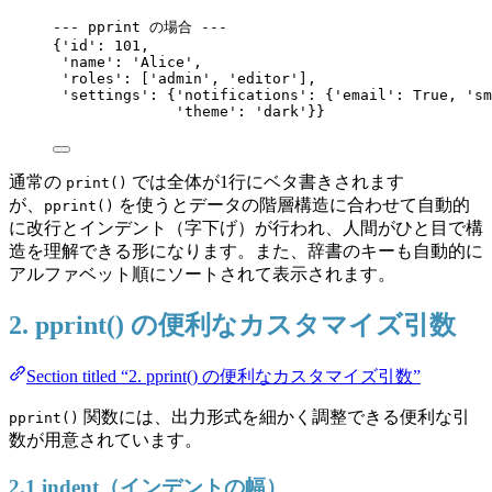
--- pprint の場合 ---
{'id': 101,
'name': 'Alice',
'roles': ['admin', 'editor'],
'settings': {'notifications': {'email': True, 'sm
'theme': 'dark'}}
通常の
では全体が1行にベタ書きされます
print()
が、
を使うとデータの階層構造に合わせて自動的
pprint()
に改行とインデント（字下げ）が行われ、人間がひと目で構
造を理解できる形になります。また、辞書のキーも自動的に
アルファベット順にソートされて表示されます。
2. pprint() の便利なカスタマイズ引数
Section titled “2. pprint() の便利なカスタマイズ引数”
関数には、出力形式を細かく調整できる便利な引
pprint()
数が用意されています。
2.1 indent（インデントの幅）