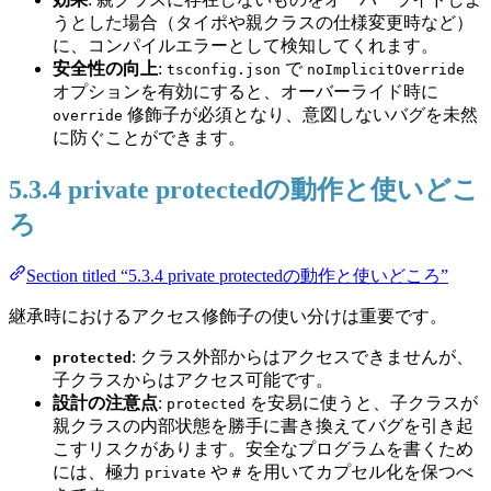
うとした場合（タイポや親クラスの仕様変更時など）
に、コンパイルエラーとして検知してくれます。
安全性の向上
:
で
tsconfig.json
noImplicitOverride
オプションを有効にすると、オーバーライド時に
修飾子が必須となり、意図しないバグを未然
override
に防ぐことができます。
5.3.4 private protectedの動作と使いどこ
ろ
Section titled “5.3.4 private protectedの動作と使いどころ”
継承時におけるアクセス修飾子の使い分けは重要です。
: クラス外部からはアクセスできませんが、
protected
子クラスからはアクセス可能です。
設計の注意点
:
を安易に使うと、子クラスが
protected
親クラスの内部状態を勝手に書き換えてバグを引き起
こすリスクがあります。安全なプログラムを書くため
には、極力
や
を用いてカプセル化を保つべ
private
#