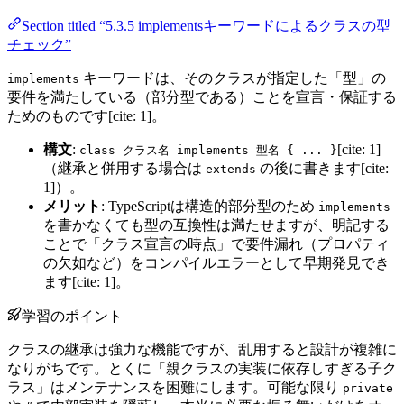
Section titled “5.3.5 implementsキーワードによるクラスの型
チェック”
キーワードは、そのクラスが指定した「型」の
implements
要件を満たしている（部分型である）ことを宣言・保証する
ためのものです[cite: 1]。
構文
:
[cite: 1]
class クラス名 implements 型名 { ... }
（継承と併用する場合は
の後に書きます[cite:
extends
1]）。
メリット
: TypeScriptは構造的部分型のため
implements
を書かなくても型の互換性は満たせますが、明記する
ことで「クラス宣言の時点」で要件漏れ（プロパティ
の欠如など）をコンパイルエラーとして早期発見でき
ます[cite: 1]。
学習のポイント
クラスの継承は強力な機能ですが、乱用すると設計が複雑に
なりがちです。とくに「親クラスの実装に依存しすぎる子ク
ラス」はメンテナンスを困難にします。可能な限り
private