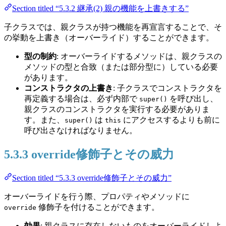
Section titled “5.3.2 継承(2) 親の機能を上書きする”
子クラスでは、親クラスが持つ機能を再宣言することで、そ
の挙動を上書き（オーバーライド）することができます。
型の制約
: オーバーライドするメソッドは、親クラスの
メソッドの型と合致（または部分型に）している必要
があります。
コンストラクタの上書き
: 子クラスでコンストラクタを
再定義する場合は、必ず内部で
を呼び出し、
super()
親クラスのコンストラクタを実行する必要がありま
す。また、
は
にアクセスするよりも前に
super()
this
呼び出さなければなりません。
5.3.3 override修飾子とその威力
Section titled “5.3.3 override修飾子とその威力”
オーバーライドを行う際、プロパティやメソッドに
修飾子を付けることができます。
override
効果
: 親クラスに存在しないものをオーバーライドしよ