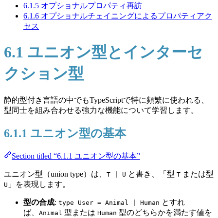
6.1.5 オプショナルプロパティ再訪
6.1.6 オプショナルチェイニングによるプロパティアク
セス
6.1 ユニオン型とインターセ
クション型
静的型付き言語の中でもTypeScriptで特に頻繁に使われる、
型同士を組み合わせる強力な機能について学習します。
6.1.1 ユニオン型の基本
Section titled “6.1.1 ユニオン型の基本”
ユニオン型（union type）は、
と書き、「型
または型
T | U
T
」を表現します。
U
型の合成
:
とすれ
type User = Animal | Human
ば、
型または
型のどちらかを満たす値を
Animal
Human