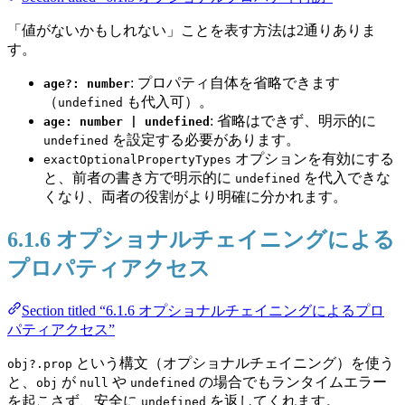
「値がないかもしれない」ことを表す方法は2通りありま
す。
: プロパティ自体を省略できます
age?: number
（
も代入可）。
undefined
: 省略はできず、明示的に
age: number | undefined
を設定する必要があります。
undefined
オプションを有効にする
exactOptionalPropertyTypes
と、前者の書き方で明示的に
を代入できな
undefined
くなり、両者の役割がより明確に分かれます。
6.1.6 オプショナルチェイニングによる
プロパティアクセス
Section titled “6.1.6 オプショナルチェイニングによるプロ
パティアクセス”
という構文（オプショナルチェイニング）を使う
obj?.prop
と、
が
や
の場合でもランタイムエラー
obj
null
undefined
を起こさず、安全に
を返してくれます。
undefined