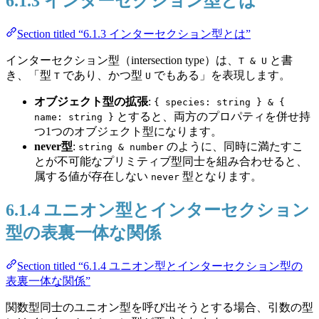
6.1.3 インターセクション型とは
Section titled “6.1.3 インターセクション型とは”
インターセクション型（intersection type）は、
と書
T & U
き、「型
であり、かつ型
でもある」を表現します。
T
U
オブジェクト型の拡張
:
{ species: string } & {
とすると、両方のプロパティを併せ持
name: string }
つ1つのオブジェクト型になります。
never型
:
のように、同時に満たすこ
string & number
とが不可能なプリミティブ型同士を組み合わせると、
属する値が存在しない
型となります。
never
6.1.4 ユニオン型とインターセクション
型の表裏一体な関係
Section titled “6.1.4 ユニオン型とインターセクション型の
表裏一体な関係”
関数型同士のユニオン型を呼び出そうとする場合、引数の型