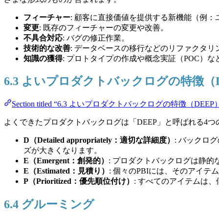
フィーチャー
: 顧客に直接価値を提供する新機能（例
変更
: 既存のフィーチャーの変更や改善。
不具合対応
: バグの修正作業。
技術的な改善
: データベースの移行などのリファクタ
知識の獲得
: プロトタイプの作成や概念実証（POC）
6.3 よいプロダクトバックログの特徴（D
Section titled “6.3 よいプロダクトバックログの特徴（DEEP
よくできたプロダクトバックログは「DEEP」と呼ばれる4
D（Detailed appropriately：適切な詳細度）
: バック
ズが大きくなります。
E（Emergent：創発的）
: プロダクトバックログは静
E（Estimated：見積り）
: 個々のPBIには、そのア
P（Prioritized：優先順位付け）
: すべてのアイテムは
6.4 グルーミング