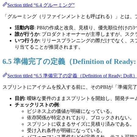
Section titled “6.4 グルーミング”
「グルーミング（リファインメントとも呼ばれる）」とは、
活動内容
: PBIの作成と改良、見積り、優先順位付けの
誰が行うか
: プロダクトオーナーが主導しますが、ス
いつ行うか
: リリースプランニングの際だけでなく、
り当てることが推奨されます。
6.5 準備完了の定義（Definition of Ready
Section titled “6.5 準備完了の定義（Definition of Ready: DoR
スプリントにアイテムを投入する前に、そのPBIが「準備完
目的
: 曖昧な要件のままスプリントを開始し、開発チ
チェックリストの例
:
ビジネス上の価値が明確になっている。
依存関係が特定されており、ブロックされない。
スプリントに収まるサイズに見積り済みである。
受け入れ条件が明確になっている。
パフォーマンス要件などが定義され、テスト可能