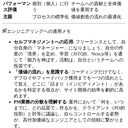
パフォーマン
個別（個人）に行
チームへの貢献と全体価
ス評価
う
値を重視する
主眼
プロセスの標準化
価値創造の流れの最適化
エンジニアリングへの適用メモ
セルフマネジメントへの応用
: フリーランスとして、自
分自身の「マネージャー」になりましょう。自分の作
業の「境界」を定め、学習（JSTQB、Next.js等）を通
じて「能力を伸ばす」活動は、自分というチームへの
投資です。
「価値の流れ」を意識する
: コーディングだけでなく、
デプロイやフィードバック獲得までを一つの流れとし
て捉え、どこに「詰まり（インピディメント）」があ
るかを特定する視点が、サイト開発の効率を劇的に高
めます。
PM業務の分散を理解する
: 案件において「何を、いつ
までに、どの品質で」作るかを、クライアント（PO的
役割）と対等に議論し、自らコントロールする姿勢
が、高付加価値なエンジニアとしての信頼に繋がりま
す。