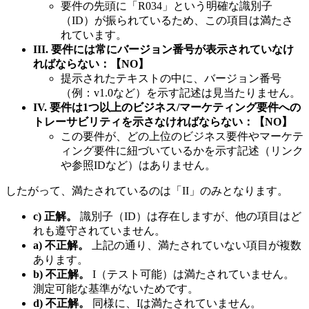
要件の先頭に「R034」という明確な識別子
（ID）が振られているため、この項目は満たさ
れています。
III. 要件には常にバージョン番号が表示されていなけ
ればならない：【NO】
提示されたテキストの中に、バージョン番号
（例：v1.0など）を示す記述は見当たりません。
IV. 要件は1つ以上のビジネス/マーケティング要件への
トレーサビリティを示さなければならない：【NO】
この要件が、どの上位のビジネス要件やマーケテ
ィング要件に紐づいているかを示す記述（リンク
や参照IDなど）はありません。
したがって、満たされているのは「II」のみとなります。
c) 正解。
識別子（ID）は存在しますが、他の項目はど
れも遵守されていません。
a) 不正解。
上記の通り、満たされていない項目が複数
あります。
b) 不正解。
I（テスト可能）は満たされていません。
測定可能な基準がないためです。
d) 不正解。
同様に、Iは満たされていません。