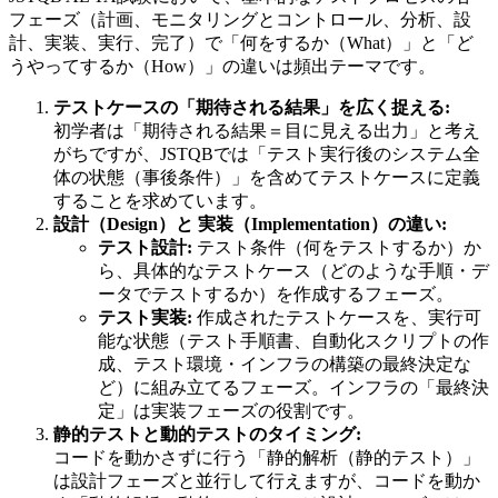
フェーズ（計画、モニタリングとコントロール、分析、設
計、実装、実行、完了）で「何をするか（What）」と「ど
うやってするか（How）」の違いは頻出テーマです。
テストケースの「期待される結果」を広く捉える:
初学者は「期待される結果＝目に見える出力」と考え
がちですが、JSTQBでは「テスト実行後のシステム全
体の状態（事後条件）」を含めてテストケースに定義
することを求めています。
設計（Design）と 実装（Implementation）の違い:
テスト設計:
テスト条件（何をテストするか）か
ら、具体的なテストケース（どのような手順・デ
ータでテストするか）を作成するフェーズ。
テスト実装:
作成されたテストケースを、実行可
能な状態（テスト手順書、自動化スクリプトの作
成、テスト環境・インフラの構築の最終決定な
ど）に組み立てるフェーズ。インフラの「最終決
定」は実装フェーズの役割です。
静的テストと動的テストのタイミング:
コードを動かさずに行う「静的解析（静的テスト）」
は設計フェーズと並行して行えますが、コードを動か