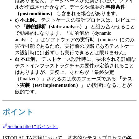
はありません。データベースが更新されたか、ファイ
ルが作成されたかなど、データや環境の
事後条件
（postconditions）
も含まれる場合があります。
c) 不正解。
テストケースの設計プロセスは、レビュー
や
「静的解析（static analysis）」
と組み合わせること
で効果的になります。「動的解析（dynamic
analysis）」はソフトウェアの実行時（runtime）にのみ
実行可能であるため、実行前の段階であるテストケー
ス設計時には必ずしも実行できるとは限りません。
d) 不正解。
テストケース設計時に、要求される詳細な
テストインフラストラクチャの要件が定義されること
はありますが、実務上、それらが「最終決定
（finalized）」されるのは次のフェーズである
「テス
ト実装（test implementation）」
の段階になることが一
般的です。
ポイント
Section titled “ポイント”
JSTQB AL TA試験において、基本的なテストプロセスの各