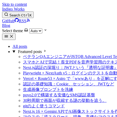
Skip to content
Indigo Works
Search
Ctrl
K
GitHub
RSS
Blog
Select theme
All posts
Featured posts
ベテランQAエンジニアがJSTQB Advanced Level 
スマホとAIで完結！長文PDFを音声学習用のテ
Next.js認証の深堀り：JWTという『透明な証明
Playwright × NextAuth v5：ログインのテスト
Vercel × Route53 × Astro で「wwwあり」を正解
認証の基礎知識：Cookie、セッション、JWTなど
生成画像プロンプトを洗練
povo2.0で構築する安価なSMS認証基盤
30秒周期で画面が収縮する謎の挙動を追う。
gitのよく使うコマンド
Next.js 16 × Gemini APIでAI画像ストックサイ
マウスの「逆スクロール」現象。高価なマウスを