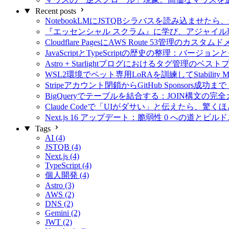
Recent posts
NotebookLMにJSTQBシラバスを読み込ませ
『エッセンシャル スクラム』に学び、アジャイル
Cloudflare PagesにAWS Route 53管理のカ
JavaScriptとTypeScriptの歴史の整理：バー
Astro + Starlightブログにおけるタグ管理
WSL2環境でペット専用LoRAを訓練してStability
Stripeアカウント閉鎖からGitHub Sponsor
BigQueryでテーブルを結合する：JOIN構文の完
Claude Codeで「UIがダサい」と伝えたら、驚
Next.js 16 アップデート：脆弱性 0 への道とビ
Tags
AI (4)
JSTQB (4)
Next.js (4)
TypeScript (4)
個人開発 (4)
Astro (3)
AWS (2)
DNS (2)
Gemini (2)
JWT (2)