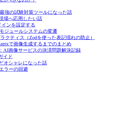
たら、最強の試験対策ツールになった話
現場へ応用したい話
スタムドメインを設定する
ジョンとモジュールシステムの変遷
のベストプラクティス（Zodを使った表記揺れの防止）
 Matrixで画像生成するまでのまとめ
s成功まで：AI画像サービスの決済問題解決記録
全ガイド
くほどオシャレになった話
ルドエラーの回避