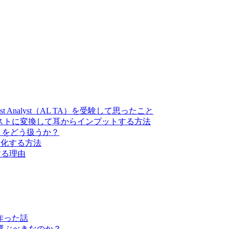
Test Analyst（AL TA）を受験して思ったこと
キストに変換して耳からインプットする方法
書』をどう扱うか？
を自動化する方法
にする理由
トを作った話
選ぶべきなのか？