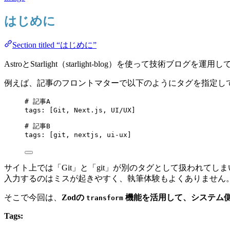
はじめに
Section titled “はじめに”
AstroとStarlight（starlight-blog）を使って
例えば、記事のフロントマターで以下のようにタグを指定し
# 記事A
tags
: [
Git
, 
Next.js
, 
UI/UX
]
# 記事B
tags
: [
git
, 
nextjs
, 
ui-ux
]
サイト上では「Git」と「git」が別のタグとして扱われて
入力するのはミスが起きやすく、執筆体験もよくありません
そこで今回は、
Zodの
機能を活用して、システム
transform
Tags: