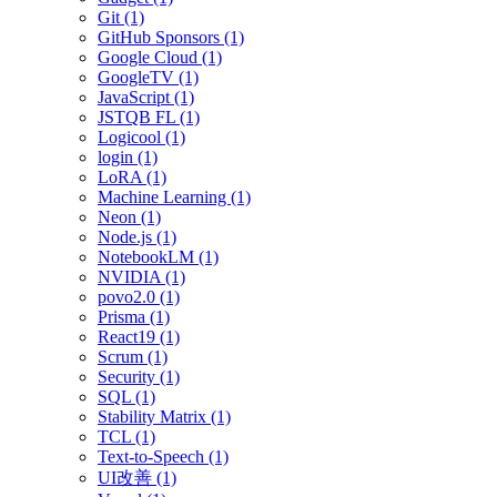
Git (1)
GitHub Sponsors (1)
Google Cloud (1)
GoogleTV (1)
JavaScript (1)
JSTQB FL (1)
Logicool (1)
login (1)
LoRA (1)
Machine Learning (1)
Neon (1)
Node.js (1)
NotebookLM (1)
NVIDIA (1)
povo2.0 (1)
Prisma (1)
React19 (1)
Scrum (1)
Security (1)
SQL (1)
Stability Matrix (1)
TCL (1)
Text-to-Speech (1)
UI改善 (1)