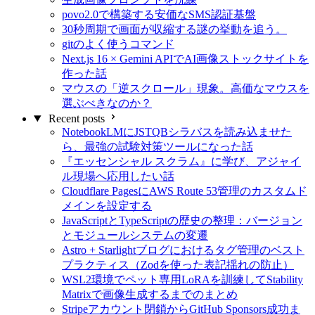
povo2.0で構築する安価なSMS認証基盤
30秒周期で画面が収縮する謎の挙動を追う。
gitのよく使うコマンド
Next.js 16 × Gemini APIでAI画像ストックサイトを
作った話
マウスの「逆スクロール」現象。高価なマウスを
選ぶべきなのか？
Recent posts
NotebookLMにJSTQBシラバスを読み込ませた
ら、最強の試験対策ツールになった話
『エッセンシャル スクラム』に学び、アジャイ
ル現場へ応用したい話
Cloudflare PagesにAWS Route 53管理のカスタムド
メインを設定する
JavaScriptとTypeScriptの歴史の整理：バージョン
とモジュールシステムの変遷
Astro + Starlightブログにおけるタグ管理のベスト
プラクティス（Zodを使った表記揺れの防止）
WSL2環境でペット専用LoRAを訓練してStability
Matrixで画像生成するまでのまとめ
Stripeアカウント閉鎖からGitHub Sponsors成功ま