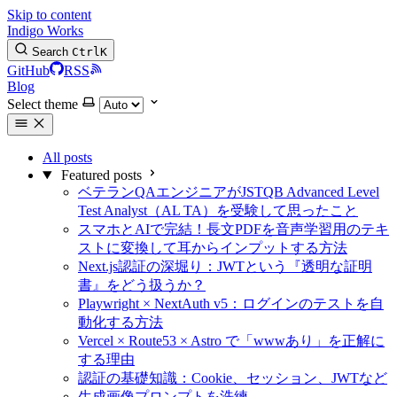
Skip to content
Indigo Works
Search
Ctrl
K
GitHub
RSS
Blog
Select theme
All posts
Featured posts
ベテランQAエンジニアがJSTQB Advanced Level
Test Analyst（AL TA）を受験して思ったこと
スマホとAIで完結！長文PDFを音声学習用のテキ
ストに変換して耳からインプットする方法
Next.js認証の深堀り：JWTという『透明な証明
書』をどう扱うか？
Playwright × NextAuth v5：ログインのテストを自
動化する方法
Vercel × Route53 × Astro で「wwwあり」を正解に
する理由
認証の基礎知識：Cookie、セッション、JWTなど
生成画像プロンプトを洗練