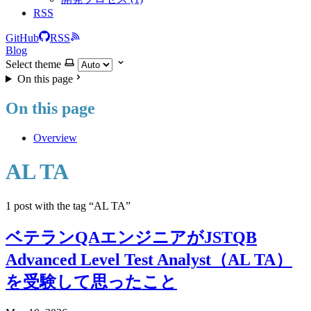
RSS
GitHub
RSS
Blog
Select theme
On this page
On this page
Overview
AL TA
1 post with the tag “AL TA”
ベテランQAエンジニアがJSTQB
Advanced Level Test Analyst（AL TA）
を受験して思ったこと