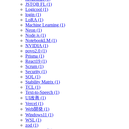
JSTQB FL (1)
Logicool (1)
login (1)
LoRA (1)
Machine Learning (1)
Neon (1)
Node.js (1)
NotebookLM (1)
NVIDIA (1)
povo2.0 (1)
Prisma (1)
React19 (1)
Scrum (1)
Security (1)
SQL (1)
Stability Matrix (1)
TCL (1)
Text-to-Speech (1)
UI改善 (1)
Vercel (1)
Web開発 (1)
Windows11 (1)
WSL (1)
zod (1)