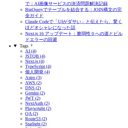
で：AI画像サービスの決済問題解決記録
BigQueryでテーブルを結合する：JOIN構文の完
全ガイド
Claude Codeで「UIがダサい」と伝えたら、驚く
ほどオシャレになった話
Next.js 16 アップデート：脆弱性 0 への道とビル
ドエラーの回避
Tags
AI (4)
JSTQB (4)
Next.js (4)
TypeScript (4)
個人開発 (4)
Astro (3)
AWS (2)
DNS (2)
Gemini (2)
JWT (2)
NextAuth (2)
Playwright (2)
QA (2)
Route53 (2)
Starlight (2)