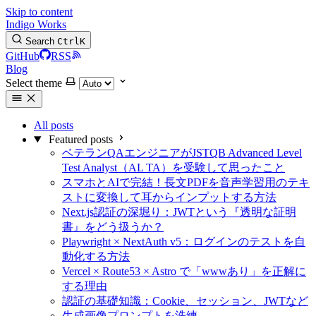
Skip to content
Indigo Works
Search
Ctrl
K
GitHub
RSS
Blog
Select theme
All posts
Featured posts
ベテランQAエンジニアがJSTQB Advanced Level
Test Analyst（AL TA）を受験して思ったこと
スマホとAIで完結！長文PDFを音声学習用のテキ
ストに変換して耳からインプットする方法
Next.js認証の深堀り：JWTという『透明な証明
書』をどう扱うか？
Playwright × NextAuth v5：ログインのテストを自
動化する方法
Vercel × Route53 × Astro で「wwwあり」を正解に
する理由
認証の基礎知識：Cookie、セッション、JWTなど
生成画像プロンプトを洗練