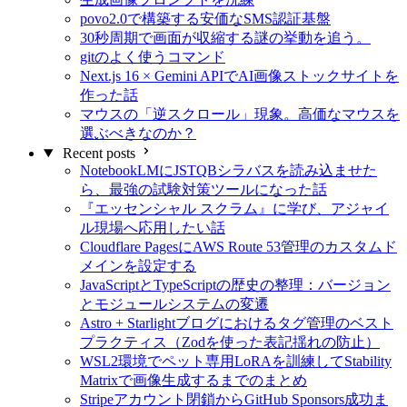
povo2.0で構築する安価なSMS認証基盤
30秒周期で画面が収縮する謎の挙動を追う。
gitのよく使うコマンド
Next.js 16 × Gemini APIでAI画像ストックサイトを
作った話
マウスの「逆スクロール」現象。高価なマウスを
選ぶべきなのか？
Recent posts
NotebookLMにJSTQBシラバスを読み込ませた
ら、最強の試験対策ツールになった話
『エッセンシャル スクラム』に学び、アジャイ
ル現場へ応用したい話
Cloudflare PagesにAWS Route 53管理のカスタムド
メインを設定する
JavaScriptとTypeScriptの歴史の整理：バージョン
とモジュールシステムの変遷
Astro + Starlightブログにおけるタグ管理のベスト
プラクティス（Zodを使った表記揺れの防止）
WSL2環境でペット専用LoRAを訓練してStability
Matrixで画像生成するまでのまとめ
Stripeアカウント閉鎖からGitHub Sponsors成功ま