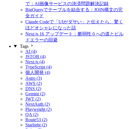
で：AI画像サービスの決済問題解決記録
BigQueryでテーブルを結合する：JOIN構文の完
全ガイド
Claude Codeで「UIがダサい」と伝えたら、驚く
ほどオシャレになった話
Next.js 16 アップデート：脆弱性 0 への道とビル
ドエラーの回避
Tags
AI (4)
JSTQB (4)
Next.js (4)
TypeScript (4)
個人開発 (4)
Astro (3)
AWS (2)
DNS (2)
Gemini (2)
JWT (2)
NextAuth (2)
Playwright (2)
QA (2)
Route53 (2)
Starlight (2)