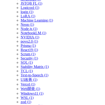
JSTQB FL (1)
Logicool (1)
login (1)
LoRA (1)
Machine Learning (1)
Neon (1)
Node.js (1)
NotebookLM (1)
NVIDIA (1)
povo2.0 (1)
Prisma (1)
React19 (1)
Scrum (1)
Security (1)
SQL (1)
Stability Matrix (1)
TCL (1)
Text-to-Speech (1)
UI改善 (1)
Vercel (1)
Web開発 (1)
Windows11 (1)
WSL (1)
zod (1)