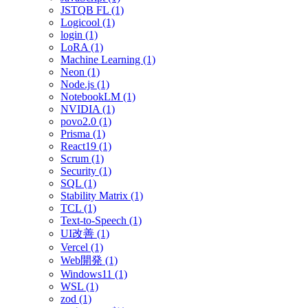
JSTQB FL (1)
Logicool (1)
login (1)
LoRA (1)
Machine Learning (1)
Neon (1)
Node.js (1)
NotebookLM (1)
NVIDIA (1)
povo2.0 (1)
Prisma (1)
React19 (1)
Scrum (1)
Security (1)
SQL (1)
Stability Matrix (1)
TCL (1)
Text-to-Speech (1)
UI改善 (1)
Vercel (1)
Web開発 (1)
Windows11 (1)
WSL (1)
zod (1)