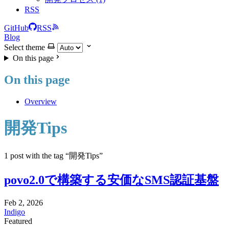
RSS
GitHub
RSS
Blog
Select theme
On this page
On this page
Overview
開発Tips
1 post with the tag “開発Tips”
povo2.0で構築する安価なSMS認証基盤
Feb 2, 2026
Indigo
Featured