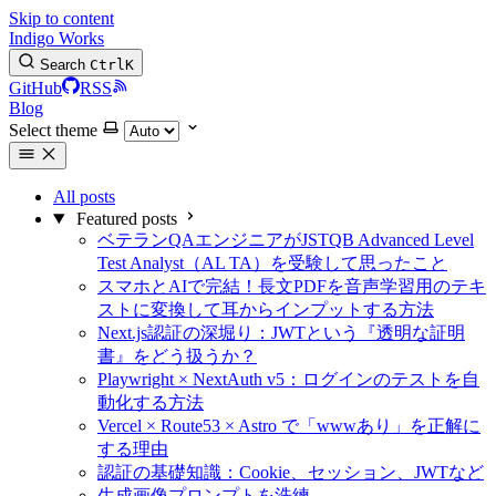
Skip to content
Indigo Works
Search
Ctrl
K
GitHub
RSS
Blog
Select theme
All posts
Featured posts
ベテランQAエンジニアがJSTQB Advanced Level
Test Analyst（AL TA）を受験して思ったこと
スマホとAIで完結！長文PDFを音声学習用のテキ
ストに変換して耳からインプットする方法
Next.js認証の深堀り：JWTという『透明な証明
書』をどう扱うか？
Playwright × NextAuth v5：ログインのテストを自
動化する方法
Vercel × Route53 × Astro で「wwwあり」を正解に
する理由
認証の基礎知識：Cookie、セッション、JWTなど
生成画像プロンプトを洗練