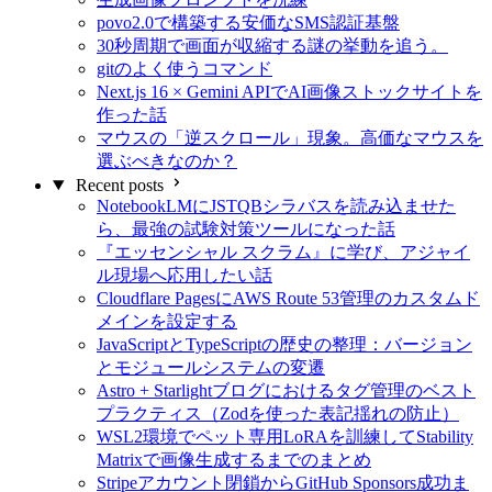
povo2.0で構築する安価なSMS認証基盤
30秒周期で画面が収縮する謎の挙動を追う。
gitのよく使うコマンド
Next.js 16 × Gemini APIでAI画像ストックサイトを
作った話
マウスの「逆スクロール」現象。高価なマウスを
選ぶべきなのか？
Recent posts
NotebookLMにJSTQBシラバスを読み込ませた
ら、最強の試験対策ツールになった話
『エッセンシャル スクラム』に学び、アジャイ
ル現場へ応用したい話
Cloudflare PagesにAWS Route 53管理のカスタムド
メインを設定する
JavaScriptとTypeScriptの歴史の整理：バージョン
とモジュールシステムの変遷
Astro + Starlightブログにおけるタグ管理のベスト
プラクティス（Zodを使った表記揺れの防止）
WSL2環境でペット専用LoRAを訓練してStability
Matrixで画像生成するまでのまとめ
Stripeアカウント閉鎖からGitHub Sponsors成功ま