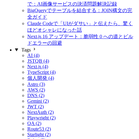
で：AI画像サービスの決済問題解決記録
BigQueryでテーブルを結合する：JOIN構文の完
全ガイド
Claude Codeで「UIがダサい」と伝えたら、驚く
ほどオシャレになった話
Next.js 16 アップデート：脆弱性 0 への道とビル
ドエラーの回避
Tags
AI (4)
JSTQB (4)
Next.js (4)
TypeScript (4)
個人開発 (4)
Astro (3)
AWS (2)
DNS (2)
Gemini (2)
JWT (2)
NextAuth (2)
Playwright (2)
QA (2)
Route53 (2)
Starlight (2)